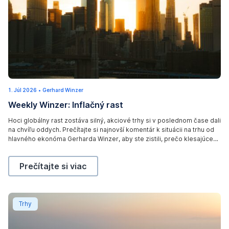
o
a
d
w
h
i
l
1. Júl 2026
2
•
Gerhard Winzer
e
.
Weekly Winzer: Inflačný rast
J
v
ú
l
e
Hoci globálny rast zostáva silný, akciové trhy si v poslednom čase dali
2
na chvíľu oddych. Prečítajte si najnovší komentár k situácii na trhu od
0
s
2
hlavného ekonóma Gerharda Winzer, aby ste zistili, prečo klesajúce
6
s
ceny energií, boom v oblasti umelej inteligencie a solídne
e
ekonomické údaje naznačujú, že priaznivé prostredie bude
Weekly Winzer: Inflačný rast,
Prečítajte si viac
pretrvávať – a akú úlohu v tom zohráva inflácia.
l
s
a
Weekly Winzer: USA a Irán dosiahli dohodu
Trhy
r
e