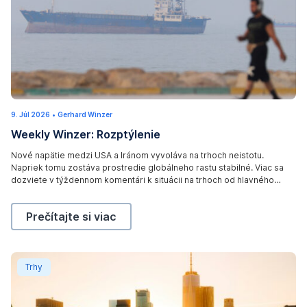
A
9. Júl 2026
1
•
Gerhard Winzer
m
3
Weekly Winzer: Rozptýlenie
.
a
J
ú
n
Nové napätie medzi USA a Iránom vyvoláva na trhoch neistotu.
l
Napriek tomu zostáva prostredie globálneho rastu stabilné. Viac sa
2
w
0
dozviete v týždennom komentári k situácii na trhoch od hlavného
2
a
ekonóma Gerharda Winzer.
6
l
Weekly Winzer: Rozptýlenie,
Prečítajte si viac
k
s
o
Weekly Winzer: Inflačný rast
Trhy
n
a
r