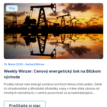
r
n
d
Weekly Winzer: Cenový energetický šok na Blízkom v
g
Trhy
e
z
o
1
u
o
5
m
i
,
T
/
2
h
I
0
e
S
2
m
N
6
a
A
.
F
/
R
i
16. Marec 2026
1
•
Gerhard Winzer
v
E
n
9
Weekly Winzer: Cenový energetický šok na Blízkom
.
i
U
a
M
východe
a
a
T
n
r
W
E
e
z
Prudký nárast cien energií zostáva na trhoch témou číslo jeden. Zatiaľ
c
A
čo strednodobé a dlhodobé dôsledky vojny v Iráne stále závisia od
R
2
p
0
mnohých neznámych, v centre pozornosti sú aj nadchádzajúce
N
S
o
2
rozhodnutia o úrokových sadzbách, ktoré sa uskutočnia tento týždeň.
6
A
/
l
Weekly Winzer: Cenový energetický šok na Blízkom
Prečítajte si viac
(
S