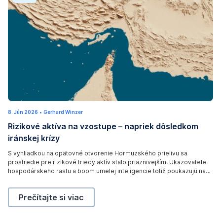
r
r
i
i
A
t
n
b
o
b
f
a
H
s
o
,
r
I
m
r
u
8. Jún 2026
9
•
Gerhard Winzer
a
z
.
Rizikové aktíva na vzostupe – napriek dôsledkom
J
n
,
ú
iránskej krízy
n
,
a
2
J
0
s
S vyhliadkou na opätovné otvorenie Hormuzského prielivu sa
2
prostredie pre rizikové triedy aktív stalo priaznivejším. Ukazovatele
u
s
6
hospodárskeho rastu a boom umelej inteligencie totiž poukazujú na
n
e
priaznivé rastové prostredie. Úspešný výsledok rokovaní sa však
e
e
ešte len musí dostaviť a do úvahy treba brať aj dôsledky iránskej krízy.
Rizikové aktíva na vzostupe – napriek dôsledkom irá
Prečítajte si viac
3
n
0
f