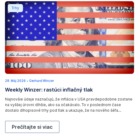
,
r
Weekly Winzer: rastúci inflačný tlak
Trhy
2
o
0
m
2
M
6
u
.
s
A
a
m
n
i
d
r
a
h
m
S
28. Máj 2026
3
•
Gerhard Winzer
o
,
y
.
Weekly Winzer: rastúci inflačný tlak
J
s
O
m
ú
n
e
m
b
Najnovšie údaje naznačujú, že inflácia v USA pravdepodobne zostane
2
na vyššej úrovni dlhšie, ako sa očakávalo. To v poslednom čase
i
0
a
o
2
dostalo dlhopisové trhy pod tlak a ukazuje, že na nového šéfa
n
n
6
l
Federálneho rezervného systému Kevina Warsha čakajú prvé výzvy.
K
,
b
Weekly Winzer: rastúci inflačný tlak,
Prečítajte si viac
h
J
i
o
u
l