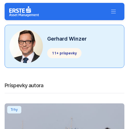
Preskočiť navigáciu
Toggle 
Gerhard Winzer
11+ príspevky
Príspevky autora
Weekly Winzer: Rozptýlenie
Trhy