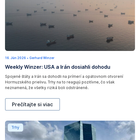
i
n
t
h
e
S
t
r
A
16. Jún 2026
1
•
Gerhard Winzer
a
d
6
Weekly Winzer: USA a Irán dosiahli dohodu
.
i
r
J
ú
t
o
Spojené štáty a Irán sa dohodli na prímerí a opätovnom otvorení
n
Hormuzského prielivu. Trhy na to reagujú pozitívne, čo však
2
o
n
0
neznamená, že všetky riziká boli odstránené.
f
2
e
6
H
v
Weekly Winzer: USA a Irán dosiahli dohodu,
Prečítajte si viac
o
i
r
e
m
w
ECB zvyšuje kľúčovú úrokovú sadzbu: Aké sú dôvody 
Trhy
u
s
z
h