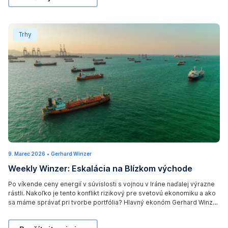
i
W
t
t
e
r
i
Weekly Winzer: Eskalácia na Blízkom východe
s
Trhy
i
k
t
n
,
A
g
S
s
e
t
i
r
e
a
u
N
e
e
r
w
p
s
o
9. Marec 2026
1
•
Gerhard Winzer
A
l
0
Weekly Winzer: Eskalácia na Blízkom východe
.
g
i
M
e
a
t
Po víkende ceny energií v súvislosti s vojnou v Iráne naďalej výrazne
r
n
rástli. Nakoľko je tento konflikt rizikový pre svetovú ekonomiku a ako
e
i
c
sa máme správať pri tvorbe portfólia? Hlavný ekonóm Gerhard Winzer
c
k
2
hodnotí situáciu na trhu na začiatku týždňa.
0
y
,
2
6