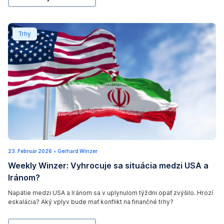
0
N
A
s
2
6
E
i
Weekly Winzer: Vyhrocuje sa situácia medzi USA a Ir
D
d
Trhy
I
e
T
n
O
t
R
D
S
o
-
n
T
a
H
l
I
d
U
S
23. Február 2026
2
•
Gerhard Winzer
T
S
5
P
Weekly Winzer: Vyhrocuje sa situácia medzi USA a
.
r
A
F
I
Iránom?
u
e
a
b
C
m
r
n
Napätie medzi USA a Iránom sa v uplynulom týždni opäť zvýšilo. Hrozí
T
u
p
eskalácia? Aký vplyv bude mať konflikt na finančné trhy?
á
d
U
r
a
I
2
R
0