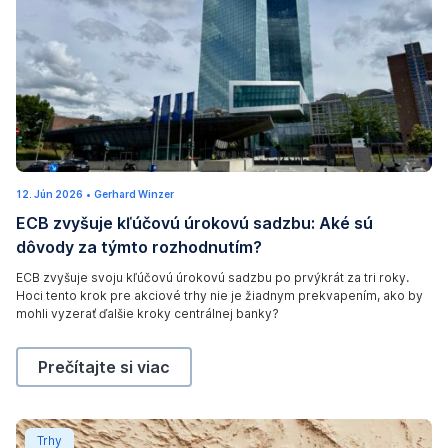
n
o
e
w
a
s
r
v
t
e
h
s
e
s
b
e
(
12. Jún 2026
1
•
Gerhard Winzer
e
l
c
2
ECB zvyšuje kľúčovú úrokovú sadzbu: Aké sú
.
a
s
)
J
dôvody za týmto rozhodnutím?
ú
c
i
P
n
2
h
n
a
ECB zvyšuje svoju kľúčovú úrokovú sadzbu po prvýkrát za tri roky.
0
Hoci tento krok pre akciové trhy nie je žiadnym prekvapením, ako by
o
2
t
u
6
mohli vyzerať ďalšie kroky centrálnej banky?
f
h
l
B
e
S
ECB zvyšuje kľúčovú úrokovú sadzbu: Aké sú dôvod
Prečítajte si viac
a
S
e
n
t
v
d
r
e
Rizikové aktíva na vzostupe – napriek dôsledkom iránsk
Trhy
a
a