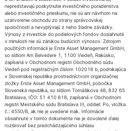
nepredstavujú poskytnutie investičného poradenstva
alebo investičného prieskumu, nie sú ani návrhom na
uzatvorenie obchodu zo strany správcovskej
spoločnosti a nevyplývajú z neho žiadne záväzky.
Výnosy z investície do podielových fondov dosiahnuté
v minulosti nie sú zárukou budúcich výnosov. Zdrojom
použitých informácii je Erste Asset Management GmbH,
so sídlom Am Belvedere 1, 1100 Viedeň, Rakúsko,
zapísaná v Obchodnom registri Obchodného súdu
Viedeň pod registračným číslom 102018 b, podnikajúca
v Slovenskej republike prostredníctvom organizačnej
zložky Erste Asset Management GmbH, pobočka
Slovenská republika, so sídlom Tomášikova 48, 832 65
Bratislava, IČO: 51 410 818, zapísaná v Obchodnom
registri Mestského súdu Bratislava III, oddiel: Po, vložka
č.: 4550/B, ak nie je uvedené inak. Informácie
obsiahnuté v tomto dokumente nie je dovolené ďalej
rozširovať bez predchádzajúceho súhlasu