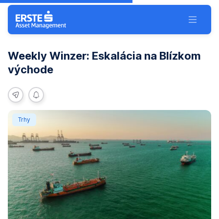
Preskočiť navigáciu
Toggle 
Weekly Winzer: Eskalácia na Blízkom
východe
share
Notification
Trhy