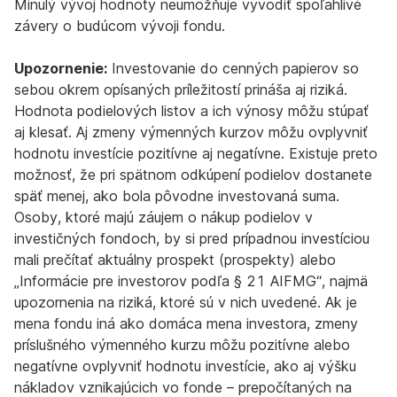
Minulý vývoj hodnoty neumožňuje vyvodiť spoľahlivé
závery o budúcom vývoji fondu.
Upozornenie:
Investovanie do cenných papierov so
sebou okrem opísaných príležitostí prináša aj riziká.
Hodnota podielových listov a ich výnosy môžu stúpať
aj klesať. Aj zmeny výmenných kurzov môžu ovplyvniť
hodnotu investície pozitívne aj negatívne. Existuje preto
možnosť, že pri spätnom odkúpení podielov dostanete
späť menej, ako bola pôvodne investovaná suma.
Osoby, ktoré majú záujem o nákup podielov v
investičných fondoch, by si pred prípadnou investíciou
mali prečítať aktuálny prospekt (prospekty) alebo
„Informácie pre investorov podľa § 21 AIFMG“, najmä
upozornenia na riziká, ktoré sú v nich uvedené. Ak je
mena fondu iná ako domáca mena investora, zmeny
príslušného výmenného kurzu môžu pozitívne alebo
negatívne ovplyvniť hodnotu investície, ako aj výšku
nákladov vznikajúcich vo fonde – prepočítaných na