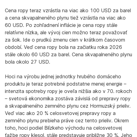
Cena ropy teraz vzrástla na viac ako 100 USD za barel
a cena skvapalneného plynu tiež vzrástla na viac ako
60 USD. Po zohľadnení inflácie je cena ropy stále
relatívne nízka, ale vývoj cien možno teraz považovať
za šok. Ide o prudkú zmenu cien v krátkom časovom
období. Veď cena ropy bola na začiatku roka 2026
stále okolo 60 USD za barel. Cena skvapalneného plynu
bola okolo 27 USD.
Hoci na výrobu jednej jednotky hrubého domáceho
produktu je teraz potrebné podstatne menej energie –
intenzita spotreby ropy je oveľa nižšia ako v 70. rokoch
– svetová ekonomika zostáva závislá od prepravy ropy
a skvapalneného zemného plynu cez Hormuzský prieliv.
Veď viac ako 20 % celosvetovej prepravy ropy a
zemného plynu prebieha práve cez tento prieliv. Okrem
toho, hoci podiel Blízkeho východu na celosvetovej
ťažbe ropy klesol, stále predstavuje približne 30 %. Jeho