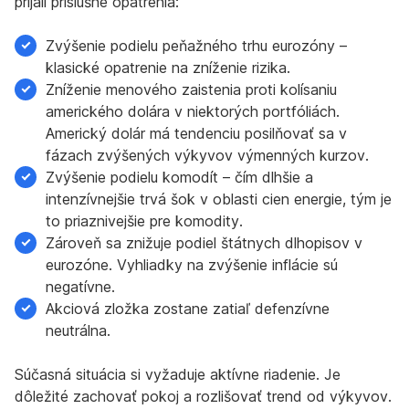
prijali príslušné opatrenia:
Zvýšenie podielu peňažného trhu eurozóny –
klasické opatrenie na zníženie rizika.
Zníženie menového zaistenia proti kolísaniu
amerického dolára v niektorých portfóliách.
Americký dolár má tendenciu posilňovať sa v
fázach zvýšených výkyvov výmenných kurzov.
Zvýšenie podielu komodít – čím dlhšie a
intenzívnejšie trvá šok v oblasti cien energie, tým je
to priaznivejšie pre komodity.
Zároveň sa znižuje podiel štátnych dlhopisov v
eurozóne. Vyhliadky na zvýšenie inflácie sú
negatívne.
Akciová zložka zostane zatiaľ defenzívne
neutrálna.
Súčasná situácia si vyžaduje aktívne riadenie. Je
dôležité zachovať pokoj a rozlišovať trend od výkyvov.