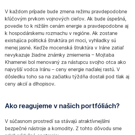
V každom prípade bude zmena režimu pravdepodobne
kľúčovým prvkom vojnových cieľov. Ak bude úspešná,
povedie to k nižším cenám energie a pravdepodobne aj
k hospodárskemu rozmachu v regióne. Ak zostane
existujúca politická štruktúra pri moci, vyhliadky sú
menej jasné. Keďže mocenská štruktúra v Iráne zatiaľ
nevykazuje žiadne známky zmiernenia – Mojtaba
Khamenei bol menovaný za nástupcu svojho otca ako
najvyšší vodca Iránu – ceny energie naďalej rastú. V
dôsledku toho sa na začiatku týždňa dostali pod tlak aj
ceny akcií a dlhopisov.
Ako reagujeme v našich portfóliách?
V súčasnom prostredí sa stávajú atraktívnejšími
bezpečné nástroje a komodity. Z tohto dôvodu sme