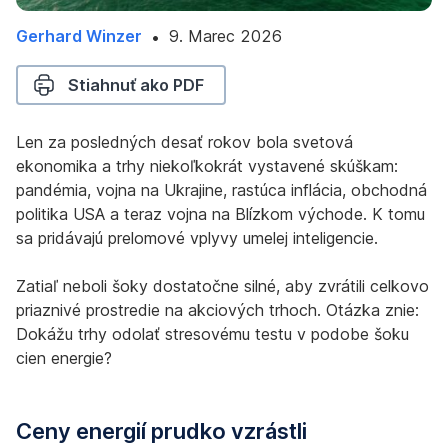
Gerhard Winzer
9. Marec 2026
10.
•
Marec
Stiahnuť ako PDF
2026
Len za posledných desať rokov bola svetová
ekonomika a trhy niekoľkokrát vystavené skúškam:
pandémia, vojna na Ukrajine, rastúca inflácia, obchodná
politika USA a teraz vojna na Blízkom východe. K tomu
sa pridávajú prelomové vplyvy umelej inteligencie.
Zatiaľ neboli šoky dostatočne silné, aby zvrátili celkovo
priaznivé prostredie na akciových trhoch. Otázka znie:
Dokážu trhy odolať stresovému testu v podobe šoku
cien energie?
Ceny energií prudko vzrástli