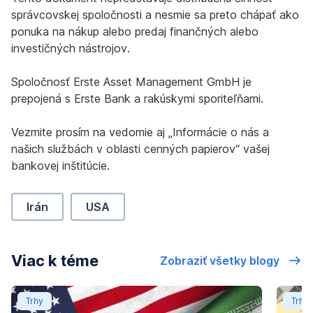
správcovskej spoločnosti a nesmie sa preto chápať ako
ponuka na nákup alebo predaj finančných alebo
investičných nástrojov.
Spoločnosť Erste Asset Management GmbH je
prepojená s Erste Bank a rakúskymi sporiteľňami.
Vezmite prosím na vedomie aj „Informácie o nás a
našich službách v oblasti cenných papierov“ vašej
bankovej inštitúcie.
Irán
USA
Viac k téme
Zobraziť všetky blogy
Eskalácia na Blízkom východe: Ako chránime vaše portfó
Aktual
Trhy
Trhy