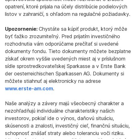
opatrení, ktoré prijala na účely distribúcie podielových
listov v zahraničí, s ohľadom na regulačné požiadavky.
Upozornenie:
Chystáte sa kúpiť produkt, ktorý môže
byť ťažko zrozumiteľný. Pred prijatím investičného
rozhodnutia vám odporúčame prečítať si uvedené
dokumenty fondu. Tieto dokumenty môžete bezplatne
získať okrem vyššie uvedených miest aj v príslušnom
sídle sprostredkovateľskej Sparkasse a v Erste Bank
der oesterreichischen Sparkassen AG. Dokumenty si
môžete stiahnuť aj elektronicky na adrese
www.erste-am.com
.
Naše analýzy a závery majú všeobecný charakter a
nezohľadňujú individuálne charakteristiky našich
investorov, pokiaľ ide o výnos, daňovú situáciu,
skúsenosti a znalosti, investičný cieľ, finančnú situáciu,
schopnosť znášať straty alebo toleranciu voči riziku.