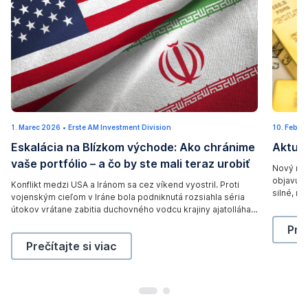
I
g
1. Marec 2026
1
•
Erste AM Investment Division
10. Febru
r
o
0
Eskalácia na Blízkom východe: Ako chránime
Aktual
.
a
l
M
vaše portfólio – a čo by ste mali teraz urobiť
a
n
d
Nový rok
r
objavuje
e
a
Konflikt medzi USA a Iránom sa cez víkend vyostril. Proti
b
c
silné, n
vojenským cieľom v Iráne bola podniknutá rozsiahla séria
2
n
a
posledn
0
útokov vrátane zabitia duchovného vodcu krajiny ajatolláha
d
2
r
budúceh
Alího Chameneího. Čo tieto útoky znamenajú pre trhy a ako
6
Akt
Preč
systému 
U
na ne reagovať?
s
Eskalácia na Blízkom východe: Ako chránime vaše port
Prečítajte si viac
n
b
i
u
t
l
e
l