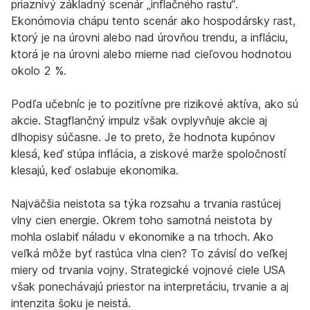
priaznivý základný scenár „inflačného rastu“.
Ekonómovia chápu tento scenár ako hospodársky rast,
ktorý je na úrovni alebo nad úrovňou trendu, a infláciu,
ktorá je na úrovni alebo mierne nad cieľovou hodnotou
okolo 2 %.
Podľa učebníc je to pozitívne pre rizikové aktíva, ako sú
akcie. Stagflančný impulz však ovplyvňuje akcie aj
dlhopisy súčasne. Je to preto, že hodnota kupónov
klesá, keď stúpa inflácia, a ziskové marže spoločností
klesajú, keď oslabuje ekonomika.
Najväčšia neistota sa týka rozsahu a trvania rastúcej
vlny cien energie. Okrem toho samotná neistota by
mohla oslabiť náladu v ekonomike a na trhoch. Ako
veľká môže byť rastúca vlna cien? To závisí do veľkej
miery od trvania vojny. Strategické vojnové ciele USA
však ponechávajú priestor na interpretáciu, trvanie a aj
intenzita šoku je neistá.