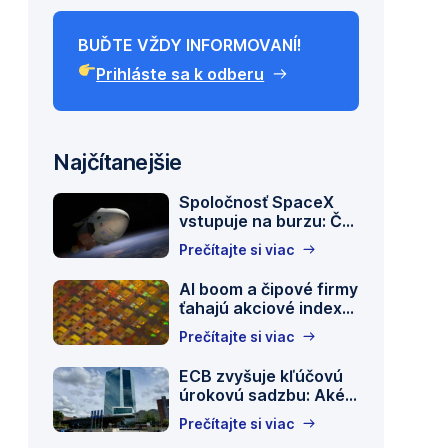
BUĎTE VŽDY INFORMOVANÍ!
Prihláste sa k odberu
Najčítanejšie
Spoločnosť SpaceX
vstupuje na burzu: Čo
sa skrýva za
Prečítajte si viac
najväčším IPO v
o – a čo by ste mali teraz urobiť,
histórii
AI boom a čipové firmy
ťahajú akciové indexy
na vrchol
Prečítajte si viac
ECB zvyšuje kľúčovú
úrokovú sadzbu: Aké
sú dôvody za týmto
Prečítajte si viac
rozhodnutím?
(c)