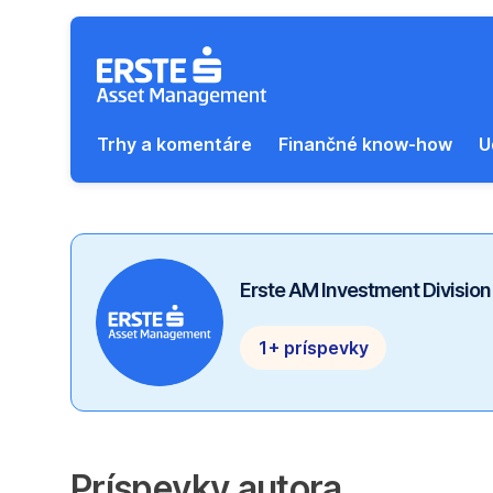
Preskočiť navigáciu
Trhy a komentáre
Finančné know-how
U
Erste AM Investment Division
1+ príspevky
Príspevky autora