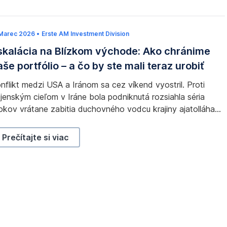
portfólio – a čo by ste mali teraz urobiť
 Marec 2026
1
•
Erste AM Investment Division
0
skalácia na Blízkom východe: Ako chránime
.
M
aše portfólio – a čo by ste mali teraz urobiť
a
r
e
nflikt medzi USA a Iránom sa cez víkend vyostril. Proti
c
2
jenským cieľom v Iráne bola podniknutá rozsiahla séria
0
okov vrátane zabitia duchovného vodcu krajiny ajatolláha
2
6
ího Chameneího. Čo tieto útoky znamenajú pre trhy a ako
 ne reagovať?
Eskalácia na Blízkom východe: Ako chránime vaše portfóli
Prečítajte si viac