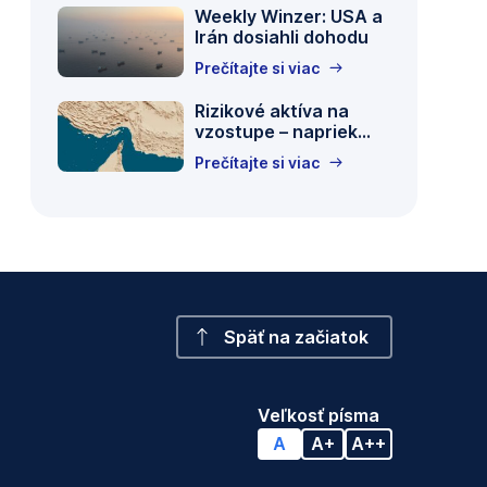
Weekly Winzer: USA a
Paul
Irán dosiahli dohodu
Severin
Prečítajte si viac
A
Rizikové aktíva na
drone
vzostupe – napriek
view
dôsledkom iránskej
shows
Prečítajte si viac
krízy
vessels
in
the
Strait
of
Hormuz,
as
Späť na začiatok
seen
from
Musandam,
Oman,
Veľkosť písma
June
A
A+
A++
15,
2026.