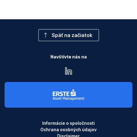
Z
e
n
t
r
Späť na začiatok
a
l
b
Navštívte nás na
a
n
linkedin
k
F
r
a
n
k
f
Informácie o spoločnosti
u
Ochrana osobných údajov
r
Disclaimer