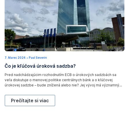
E
7. Marec 2024
9
•
Paul Severin
u
.
Čo je kľúčová úroková sadzba?
M
r
a
r
o
Pred nadchádzajúcim rozhodnutím ECB o úrokových sadzbách sa
e
veľa diskutuje o menovej politike centrálnych bánk a o kľúčovej
c
p
2
úrokovej sadzbe – bude znížená alebo nie? Jej vývoj má významný
0
ä
vplyv na ekonomiku a finančné trhy. V tomto článku sa zaoberáme
2
i
úlohou kľúčovej úrokovej sadzby a tým, ktoré úrokové sadzby sú
6
Čo je kľúčová úroková sadzba?,
Prečítajte si viac
relevantné.
s
c
h
e