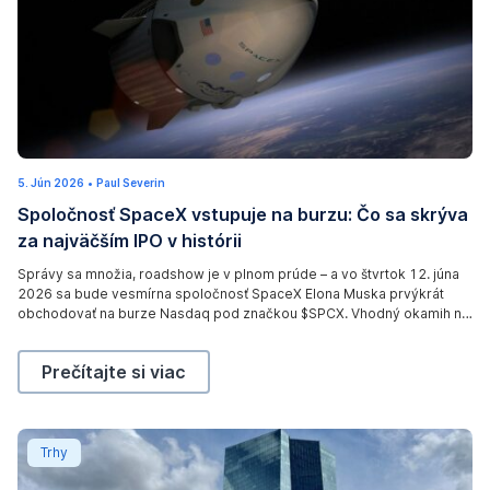
5. Jún 2026
5
•
Paul Severin
.
Spoločnosť SpaceX vstupuje na burzu: Čo sa skrýva
J
ú
za najväčším IPO v histórii
n
2
0
Správy sa množia, roadshow je v plnom prúde – a vo štvrtok 12. júna
2
2026 sa bude vesmírna spoločnosť SpaceX Elona Muska prvýkrát
6
obchodovať na burze Nasdaq pod značkou $SPCX. Vhodný okamih na
to, aby sme urobili krok späť a pozreli sa na to triezvo: Čo sa skrýva
za ocenením? Kde sú príležitosti – a kde sú riziká?
Spoločnosť SpaceX vstupuje na burzu: Čo sa skrýva z
Prečítajte si viac
Čo je kľúčová úroková sadzba?
Trhy