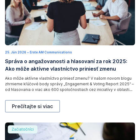
R
25. Jún 2026
2
•
Erste AM Communications
e
6
Správa o angažovanosti a hlasovaní za rok 2025:
.
a
J
Ako môže aktívne vlastníctvo priniesť zmenu
ú
r
n
2
v
Ako môže aktívne vlastníctvo priniesť zmenu? V našom novom blogu
0
zhrnieme kľúčové body správy „Engagement & Voting Report 2025“ –
2
i
6
od hlasovania o viac ako 600 spoločnostiach cez iniciatívy v oblasti
e
správy a riadenia a biodiverzity až po prvú iniciatívu spoločnosti Erste
w
AM zameranú na štátne subjekty.
Správa o angažovanosti a hlasovaní za rok 2025: Ak
Prečítajte si viac
o
f
a
Nástroje spravovania likvidity: čo to je a ako môžu po
Začiatočníci
b
u