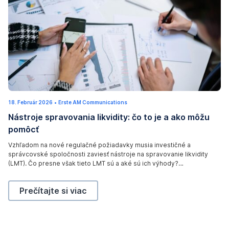
s
i
n
e
s
s
w
o
18. Február 2026
1
•
Erste AM Communications
m
2
Nástroje spravovania likvidity: čo to je a ako môžu
.
a
M
pomôcť
a
n
r
e
a
Vzhľadom na nové regulačné požiadavky musia investičné a
c
správcovské spoločnosti zaviesť nástroje na spravovanie likvidity
2
d
0
(LMT). Čo presne však tieto LMT sú a aké sú ich výhody?
d
2
Vysvetľujeme to v tomto článku.
6
r
Nástroje spravovania likvidity: čo to je a ako môžu 
Prečítajte si viac
e
s
s