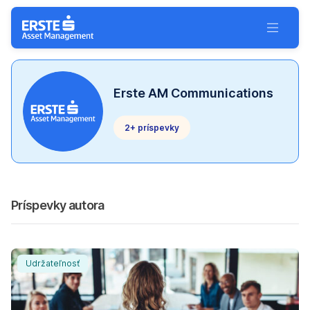
Preskočiť navigáciu
Toggle 
Erste AM Communications
2+ príspevky
Príspevky autora
Správa o angažovanosti a hlasovaní za rok 2025: Ako 
Udržateľnosť